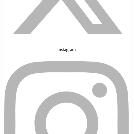
Instagram