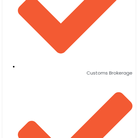
Customs Brokerage