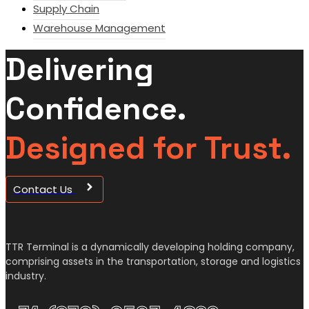
Supply Chain
Warehouse Management
Delivering
Confidence.
Designed for Trust.
Contact Us
TTR Terminal is a dynamically developing holding company,
comprising assets in the transportation, storage and logistics
industry.