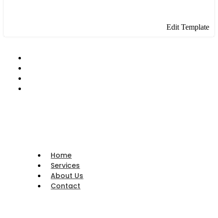
Edit Template
Home
Services
About Us
Contact
Home
Services
About Us
Contact