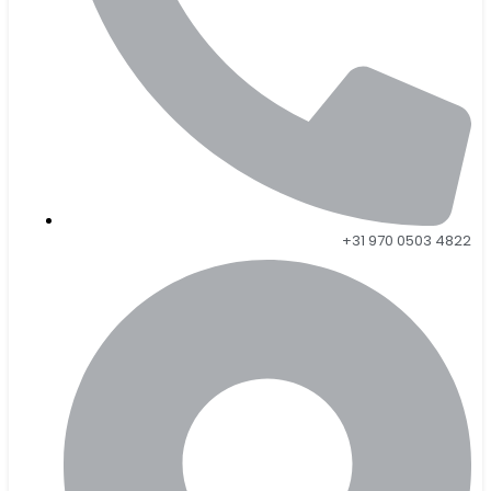
+31 970 0503 4822