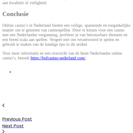
aan kwaliteit of veiligheid.
Conclusie
Online casino’s in Nederland bieden een veilige, spannende en toegankelijke
manier om te genieten van casinospellen. Door te kiezen voor een casino
met een Nederlandse vergunning, profiteer je van betrouwbare diensten en
een breed scala aan spellen. Vergeet niet om verantwoord te spelen en
gebruik te maken van de handige tips in dit artikel.
Voor meer informatie en een overzicht van de beste Nederlandse online
casino’s, bezoek
https://bofcasino-nederland.com/
.
Previous Post
Next Post