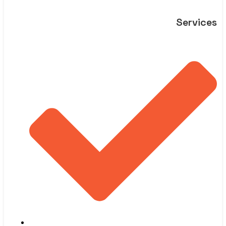
Services