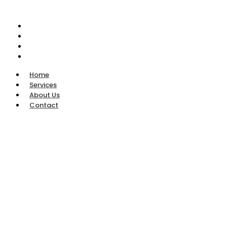
Home
Services
About Us
Contact
Home
Services
About Us
Contact