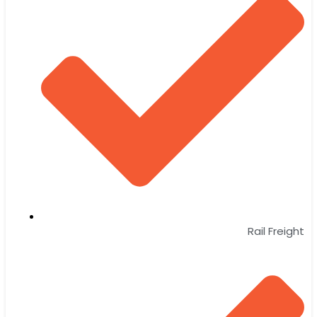
Rail Freight