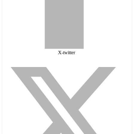
X-twitter