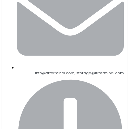
info@ttrterminal.com, storage@ttrterminal.com