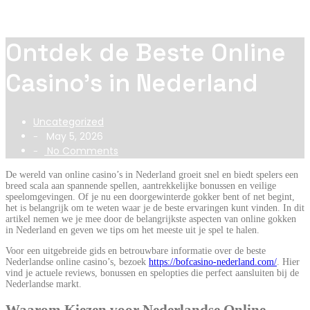
Ontdek de Beste Online
Casino’s in Nederland
Uncategorized
May 5, 2026
-
No Comments
-
De wereld van online casino’s in Nederland groeit snel en biedt spelers een
breed scala aan spannende spellen, aantrekkelijke bonussen en veilige
speelomgevingen. Of je nu een doorgewinterde gokker bent of net begint,
het is belangrijk om te weten waar je de beste ervaringen kunt vinden. In dit
artikel nemen we je mee door de belangrijkste aspecten van online gokken
in Nederland en geven we tips om het meeste uit je spel te halen.
Voor een uitgebreide gids en betrouwbare informatie over de beste
Nederlandse online casino’s, bezoek
https://bofcasino-nederland.com/
. Hier
vind je actuele reviews, bonussen en spelopties die perfect aansluiten bij de
Nederlandse markt.