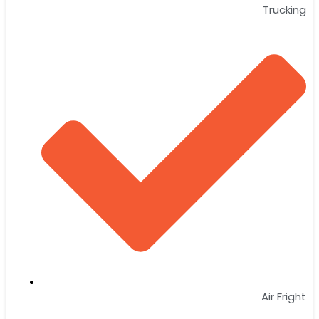
Trucking
Air Fright