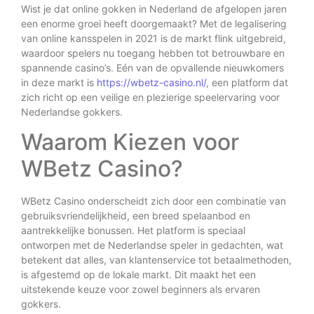
Wist je dat online gokken in Nederland de afgelopen jaren
een enorme groei heeft doorgemaakt? Met de legalisering
van online kansspelen in 2021 is de markt flink uitgebreid,
waardoor spelers nu toegang hebben tot betrouwbare en
spannende casino’s. Eén van de opvallende nieuwkomers
in deze markt is
https://wbetz-casino.nl/
, een platform dat
zich richt op een veilige en plezierige speelervaring voor
Nederlandse gokkers.
Waarom Kiezen voor
WBetz Casino?
WBetz Casino onderscheidt zich door een combinatie van
gebruiksvriendelijkheid, een breed spelaanbod en
aantrekkelijke bonussen. Het platform is speciaal
ontworpen met de Nederlandse speler in gedachten, wat
betekent dat alles, van klantenservice tot betaalmethoden,
is afgestemd op de lokale markt. Dit maakt het een
uitstekende keuze voor zowel beginners als ervaren
gokkers.