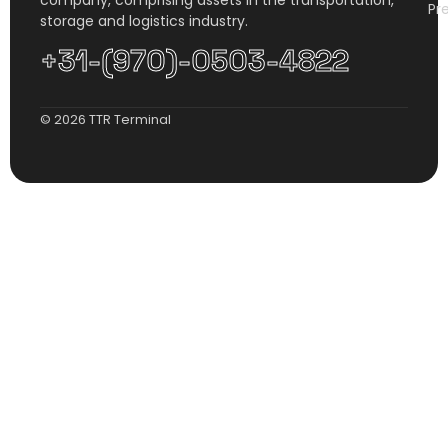
Pr
storage and logistics industry.
+31-(970)-0503-4822
© 2026 TTR Terminal