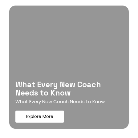
What Every New Coach
Needs to Know
What Every New Coach Needs to Know
Explore More