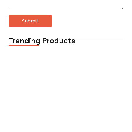
Trending Products
Excitement builds with
slotmonster-unitedkingdom.co.uk
and escalating potential for…
August 8, 2026
Αποδοτικότητα στοιχημάτων με
thorfortune και κερδοφόρες
προοπτικές αναλύσεις
August 8, 2026
Strategic gameplay elevates your
experience with chicken road…