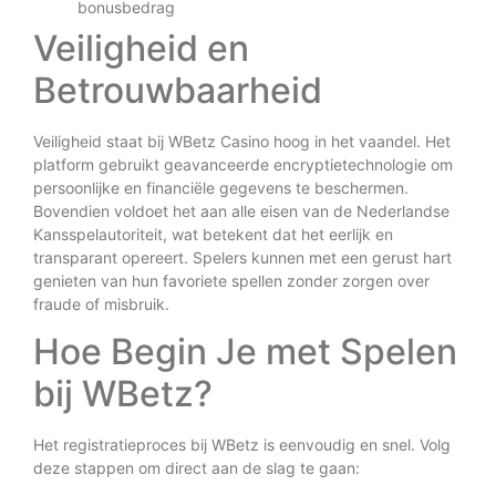
bonusbedrag
Veiligheid en
Betrouwbaarheid
Veiligheid staat bij WBetz Casino hoog in het vaandel. Het
platform gebruikt geavanceerde encryptietechnologie om
persoonlijke en financiële gegevens te beschermen.
Bovendien voldoet het aan alle eisen van de Nederlandse
Kansspelautoriteit, wat betekent dat het eerlijk en
transparant opereert. Spelers kunnen met een gerust hart
genieten van hun favoriete spellen zonder zorgen over
fraude of misbruik.
Hoe Begin Je met Spelen
bij WBetz?
Het registratieproces bij WBetz is eenvoudig en snel. Volg
deze stappen om direct aan de slag te gaan: