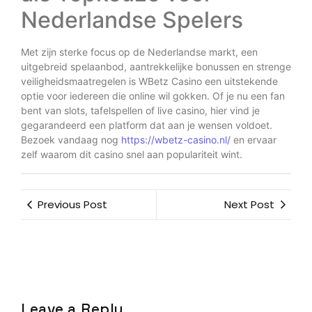
Nederlandse Spelers
Met zijn sterke focus op de Nederlandse markt, een
uitgebreid spelaanbod, aantrekkelijke bonussen en strenge
veiligheidsmaatregelen is WBetz Casino een uitstekende
optie voor iedereen die online wil gokken. Of je nu een fan
bent van slots, tafelspellen of live casino, hier vind je
gegarandeerd een platform dat aan je wensen voldoet.
Bezoek vandaag nog
https://wbetz-casino.nl/
en ervaar
zelf waarom dit casino snel aan populariteit wint.
Previous Post
Next Post
Leave a Reply