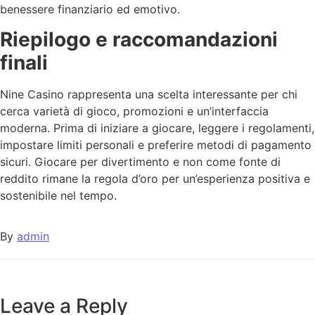
benessere finanziario ed emotivo.
Riepilogo e raccomandazioni
finali
Nine Casino rappresenta una scelta interessante per chi
cerca varietà di gioco, promozioni e un’interfaccia
moderna. Prima di iniziare a giocare, leggere i regolamenti,
impostare limiti personali e preferire metodi di pagamento
sicuri. Giocare per divertimento e non come fonte di
reddito rimane la regola d’oro per un’esperienza positiva e
sostenibile nel tempo.
By
admin
Leave a Reply