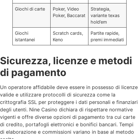
Giochi di carte
Poker, Video
Strategia,
Poker, Baccarat
variante texas
hold’em
Giochi
Scratch cards,
Partite rapide,
istantanei
Keno
premi immediati
Sicurezza, licenze e metodi
di pagamento
Un operatore affidabile deve essere in possesso di licenze
valide e utilizzare protocolli di sicurezza come la
crittografia SSL per proteggere i dati personali e finanziari
degli utenti. Nine Casino dichiara di rispettare normative
vigenti e offre diverse opzioni di pagamento tra cui carte
di credito, portafogli elettronici e bonifici bancari. Tempi
di elaborazione e commissioni variano in base al metodo