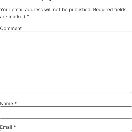
Your email address will not be published.
Required fields
are marked
*
Comment
Name
*
Email
*