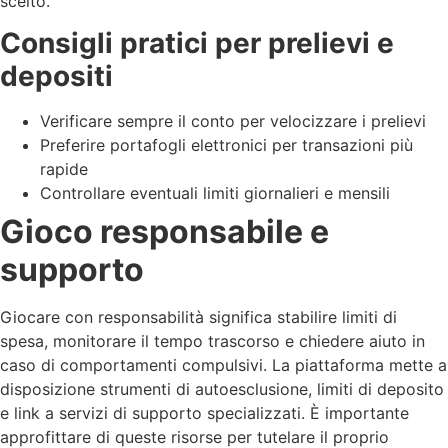
scelto.
Consigli pratici per prelievi e
depositi
Verificare sempre il conto per velocizzare i prelievi
Preferire portafogli elettronici per transazioni più
rapide
Controllare eventuali limiti giornalieri e mensili
Gioco responsabile e
supporto
Giocare con responsabilità significa stabilire limiti di
spesa, monitorare il tempo trascorso e chiedere aiuto in
caso di comportamenti compulsivi. La piattaforma mette a
disposizione strumenti di autoesclusione, limiti di deposito
e link a servizi di supporto specializzati. È importante
approfittare di queste risorse per tutelare il proprio