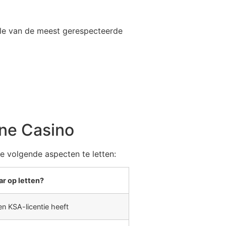
ele van de meest gerespecteerde
ine Casino
e volgende aspecten te letten:
r op letten?
en KSA-licentie heeft