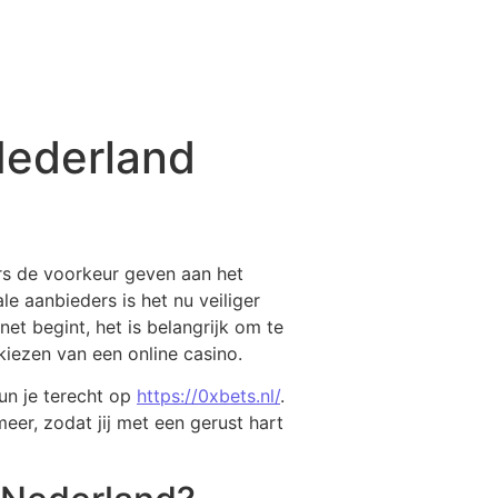
Nederland
rs de voorkeur geven aan het
e aanbieders is het nu veiliger
et begint, het is belangrijk om te
kiezen van een online casino.
un je terecht op
https://0xbets.nl/
.
eer, zodat jij met een gerust hart