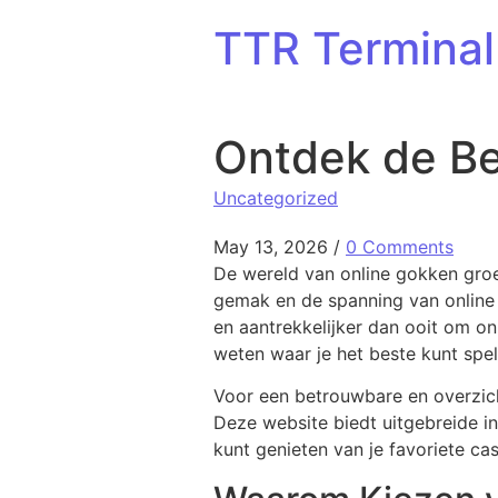
Skip to content
TTR Terminal
Ontdek de Be
Uncategorized
May 13, 2026
/
0 Comments
De wereld van online gokken groe
gemak en de spanning van online c
en aantrekkelijker dan ooit om on
weten waar je het beste kunt spel
Voor een betrouwbare en overzicht
Deze website biedt uitgebreide in
kunt genieten van je favoriete cas