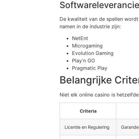
Softwareleverancie
De kwaliteit van de spellen word
namen in de industrie zijn:
NetEnt
Microgaming
Evolution Gaming
Play’n GO
Pragmatic Play
Belangrijke Crite
Niet elk online casino is hetzelf
Criteria
Licentie en Regulering
Garandee