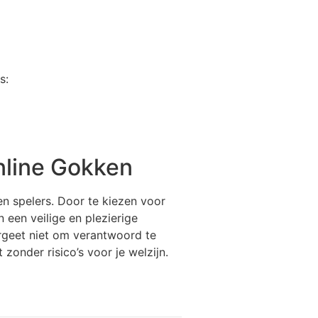
s:
nline Gokken
n spelers. Door te kiezen voor
an een veilige en plezierige
ergeet niet om verantwoord te
zonder risico’s voor je welzijn.