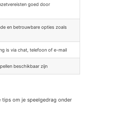
nzetvereisten goed door
nde en betrouwbare opties zoals
ng is via chat, telefoon of e-mail
spellen beschikbaar zijn
e tips om je speelgedrag onder