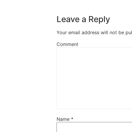
Leave a Reply
Your email address will not be pu
Comment
Name
*