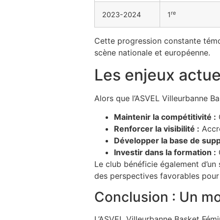
re
2023-2024
1
Cette progression constante témoi
scène nationale et européenne.
Les enjeux actuel
Alors que l’ASVEL Villeurbanne Bas
Maintenir la compétitivité :
C
Renforcer la visibilité :
Accro
Développer la base de supp
Investir dans la formation :
C
Le club bénéficie également d’un so
des perspectives favorables pour 
Conclusion : Un mod
L’ASVEL Villeurbanne Basket Fémin