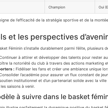
Champion
Oui (
gne de l’efficacité de la stratégie sportive et de la montée
s et les perspectives d’avenir
ket Féminin s’installe durablement parmi l’élite, plusieurs d
ontinuer à attirer et développer des talents pour rester a
ître la notoriété du club à travers des actions marketing e
orters :
Fidéliser les fans et créer une ambiance unique lo
onsolider l’académie pour assurer un flux constant de jeu
utien institutionnel et d’un partenariat solide avec la ville 
les saisons à venir.
èle à suivre dans le basket fémin
in illustre parfaitement la dynamique positive du basket f