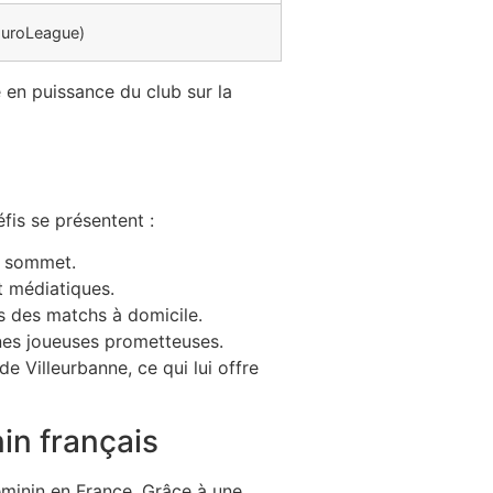
EuroLeague)
 en puissance du club sur la
éfis se présentent :
u sommet.
t médiatiques.
rs des matchs à domicile.
nes joueuses prometteuses.
de Villeurbanne, ce qui lui offre
in français
éminin en France. Grâce à une