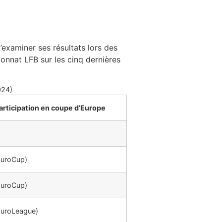
d’examiner ses résultats lors des
onnat LFB sur les cinq dernières
024)
articipation en coupe d’Europe
EuroCup)
EuroCup)
EuroLeague)