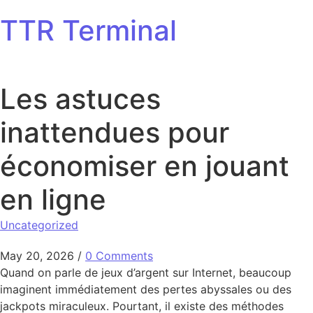
Skip to content
TTR Terminal
Les astuces
inattendues pour
économiser en jouant
en ligne
Uncategorized
May 20, 2026
/
0 Comments
Quand on parle de jeux d’argent sur Internet, beaucoup
imaginent immédiatement des pertes abyssales ou des
jackpots miraculeux. Pourtant, il existe des méthodes