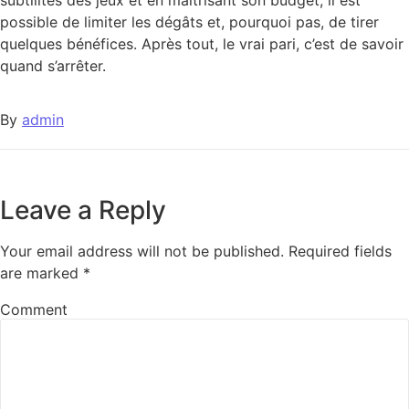
subtilités des jeux et en maîtrisant son budget, il est
possible de limiter les dégâts et, pourquoi pas, de tirer
quelques bénéfices. Après tout, le vrai pari, c’est de savoir
quand s’arrêter.
By
admin
Leave a Reply
Your email address will not be published.
Required fields
are marked
*
Comment