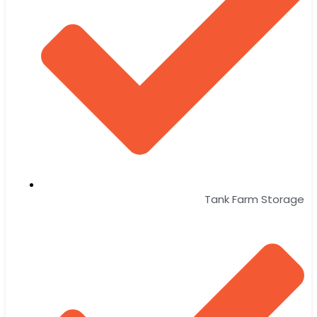
Tank Farm Storage