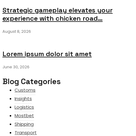
Strategic gameplay elevates your
experience with chicken road…
August 8, 2026
Lorem ipsum dolor sit amet
June 30, 2026
Blog Categories
Customs
Insights
Logistics
Mostbet
Shipping
Transport