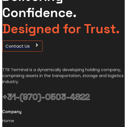
Confidence.
Designed for Trust.
Contact Us
TTR Terminal is a dynamically developing holding company,
comprising assets in the transportation, storage and logistics
industry.
+31-(970)-0503-4822
Company
Home