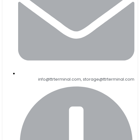
info@ttrterminal.com, storage@ttrterminal.com