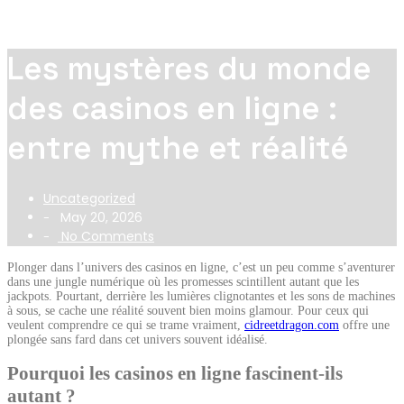
Les mystères du monde
des casinos en ligne :
entre mythe et réalité
Uncategorized
May 20, 2026
-
No Comments
-
Plonger dans l’univers des casinos en ligne, c’est un peu comme s’aventurer
dans une jungle numérique où les promesses scintillent autant que les
jackpots. Pourtant, derrière les lumières clignotantes et les sons de machines
à sous, se cache une réalité souvent bien moins glamour. Pour ceux qui
veulent comprendre ce qui se trame vraiment,
cidreetdragon.com
offre une
plongée sans fard dans cet univers souvent idéalisé.
Pourquoi les casinos en ligne fascinent-ils
autant ?