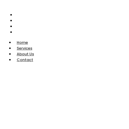
Home
Services
About Us
Contact
Home
Services
About Us
Contact