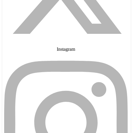
Instagram