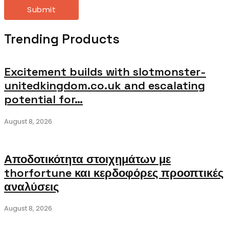
Trending Products
Excitement builds with slotmonster-
unitedkingdom.co.uk and escalating
potential for…
August 8, 2026
Αποδοτικότητα στοιχημάτων με
thorfortune και κερδοφόρες προοπτικές
αναλύσεις
August 8, 2026