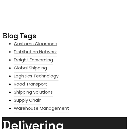
Blog Tags
Customs Clearance
Distribution Network
Freight Forwarding
Global Shipping
Logistics Technology
Road Transport
Shipping Solutions
Supply Chain
Warehouse Management
Delivering