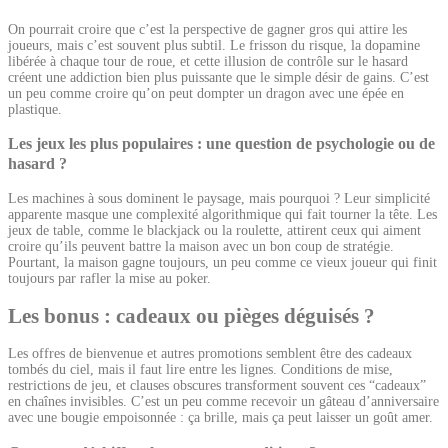
On pourrait croire que c’est la perspective de gagner gros qui attire les
joueurs, mais c’est souvent plus subtil. Le frisson du risque, la dopamine
libérée à chaque tour de roue, et cette illusion de contrôle sur le hasard
créent une addiction bien plus puissante que le simple désir de gains. C’est
un peu comme croire qu’on peut dompter un dragon avec une épée en
plastique.
Les jeux les plus populaires : une question de psychologie ou de
hasard ?
Les machines à sous dominent le paysage, mais pourquoi ? Leur simplicité
apparente masque une complexité algorithmique qui fait tourner la tête. Les
jeux de table, comme le blackjack ou la roulette, attirent ceux qui aiment
croire qu’ils peuvent battre la maison avec un bon coup de stratégie.
Pourtant, la maison gagne toujours, un peu comme ce vieux joueur qui finit
toujours par rafler la mise au poker.
Les bonus : cadeaux ou pièges déguisés ?
Les offres de bienvenue et autres promotions semblent être des cadeaux
tombés du ciel, mais il faut lire entre les lignes. Conditions de mise,
restrictions de jeu, et clauses obscures transforment souvent ces “cadeaux”
en chaînes invisibles. C’est un peu comme recevoir un gâteau d’anniversaire
avec une bougie empoisonnée : ça brille, mais ça peut laisser un goût amer.