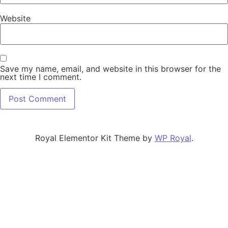
Website
Save my name, email, and website in this browser for the
next time I comment.
Royal Elementor Kit Theme by
WP Royal
.