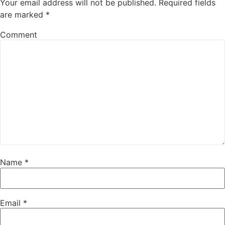
Your email address will not be published.
Required fields
are marked
*
Comment
Name
*
Email
*