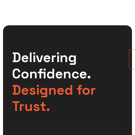
Delivering
U
Confidence.
Designed for
Trust.