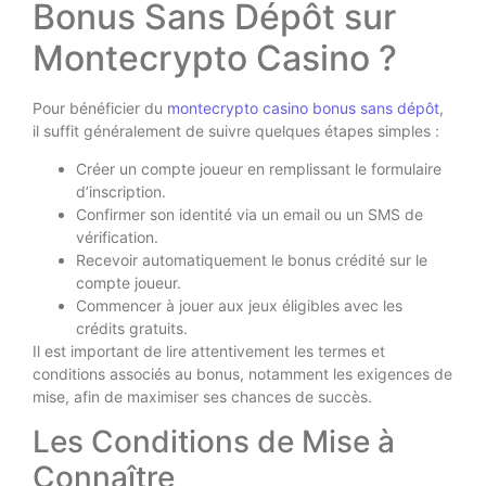
Bonus Sans Dépôt sur
Montecrypto Casino ?
Pour bénéficier du
montecrypto casino bonus sans dépôt
,
il suffit généralement de suivre quelques étapes simples :
Créer un compte joueur en remplissant le formulaire
d’inscription.
Confirmer son identité via un email ou un SMS de
vérification.
Recevoir automatiquement le bonus crédité sur le
compte joueur.
Commencer à jouer aux jeux éligibles avec les
crédits gratuits.
Il est important de lire attentivement les termes et
conditions associés au bonus, notamment les exigences de
mise, afin de maximiser ses chances de succès.
Les Conditions de Mise à
Connaître