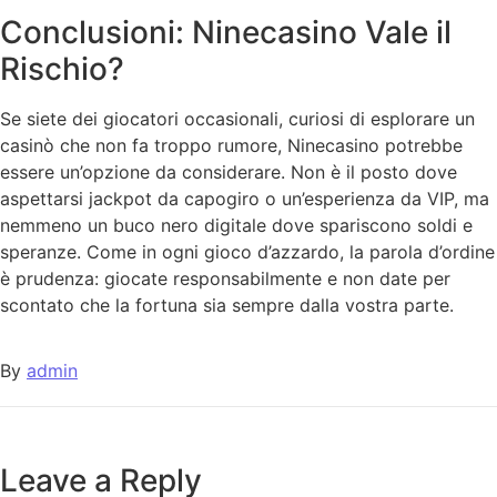
Conclusioni: Ninecasino Vale il
Rischio?
Se siete dei giocatori occasionali, curiosi di esplorare un
casinò che non fa troppo rumore, Ninecasino potrebbe
essere un’opzione da considerare. Non è il posto dove
aspettarsi jackpot da capogiro o un’esperienza da VIP, ma
nemmeno un buco nero digitale dove spariscono soldi e
speranze. Come in ogni gioco d’azzardo, la parola d’ordine
è prudenza: giocate responsabilmente e non date per
scontato che la fortuna sia sempre dalla vostra parte.
By
admin
Leave a Reply