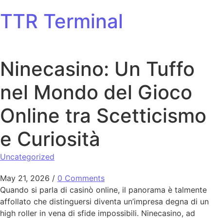
Skip to content
TTR Terminal
Ninecasino: Un Tuffo
nel Mondo del Gioco
Online tra Scetticismo
e Curiosità
Uncategorized
May 21, 2026
/
0 Comments
Quando si parla di casinò online, il panorama è talmente
affollato che distinguersi diventa un’impresa degna di un
high roller in vena di sfide impossibili. Ninecasino, ad