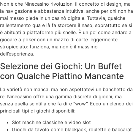
Non è che Ninecasino rivoluzioni il concetto di design, ma
la navigazione è abbastanza intuitiva, anche per chi non ha
mai messo piede in un casinò digitale. Tuttavia, qualche
rallentamento qua e là fa storcere il naso, soprattutto se si
è abituati a piattaforme più snelle. È un po’ come andare a
giocare a poker con un mazzo di carte leggermente
stropicciato: funziona, ma non è il massimo
dell’esperienza.
Selezione dei Giochi: Un Buffet
con Qualche Piattino Mancante
La varietà non manca, ma non aspettatevi un banchetto da
re. Ninecasino offre una gamma discreta di giochi, ma
senza quella scintilla che fa dire “wow”. Ecco un elenco dei
principali tipi di giochi disponibili:
Slot machine classiche e video slot
Giochi da tavolo come blackjack, roulette e baccarat