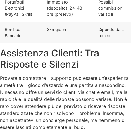
Portafogli
Immediato
Possibili
Elettronici
(deposito), 24-48
commissioni
(PayPal, Skrill)
ore (prelievo)
variabili
Bonifico
3-5 giorni
Dipende dalla
Bancario
banca
Assistenza Clienti: Tra
Risposte e Silenzi
Provare a contattare il supporto può essere un’esperienza
a metà tra il gioco d’azzardo e una partita a nascondino.
Ninecasino offre un servizio clienti via chat e email, ma la
rapidità e la qualità delle risposte possono variare. Non è
raro dover attendere più del previsto o ricevere risposte
standardizzate che non risolvono il problema. Insomma,
non aspettatevi un concierge personale, ma nemmeno di
essere lasciati completamente al buio.