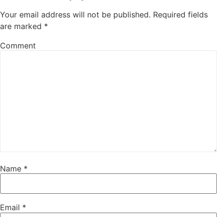
Your email address will not be published.
Required fields
are marked
*
Comment
Name
*
Email
*