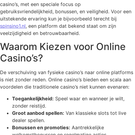
casino’s, met een speciale focus op
gebruiksvriendelijkheid, bonussen, en veiligheid. Voor een
uitstekende ervaring kun je bijvoorbeeld terecht bij
spinsino1.nl
, een platform dat bekend staat om zijn
veelzijdigheid en betrouwbaarheid.
Waarom Kiezen voor Online
Casino’s?
De verschuiving van fysieke casino’s naar online platforms
is niet zonder reden. Online casino’s bieden een scala aan
voordelen die traditionele casino’s niet kunnen evenaren:
Toegankelijkheid:
Speel waar en wanneer je wilt,
zonder reistijd.
Groot aanbod spellen:
Van klassieke slots tot live
dealer spellen.
Bonussen en promoties:
Aantrekkelijke
welkomstbonussen en regelmatige acties.