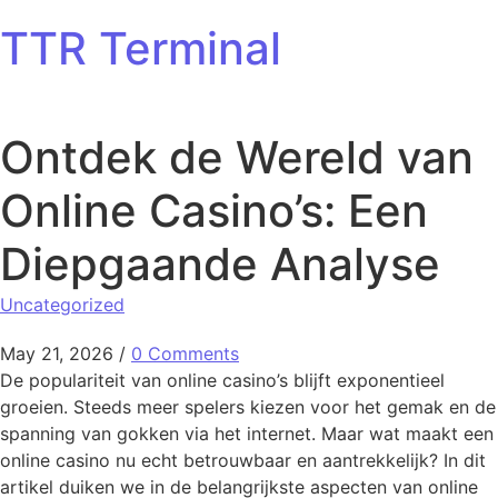
Skip to content
TTR Terminal
Ontdek de Wereld van
Online Casino’s: Een
Diepgaande Analyse
Uncategorized
May 21, 2026
/
0 Comments
De populariteit van online casino’s blijft exponentieel
groeien. Steeds meer spelers kiezen voor het gemak en de
spanning van gokken via het internet. Maar wat maakt een
online casino nu echt betrouwbaar en aantrekkelijk? In dit
artikel duiken we in de belangrijkste aspecten van online