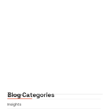
August 8, 2026
Αποδοτικότητα στοιχημάτων με
thorfortune και κερδοφόρες
προοπτικές αναλύσεις
August 8, 2026
Strategic gameplay elevates your
experience with chicken road…
August 8, 2026
Lorem ipsum dolor sit amet
June 30, 2026
Blog Categories
Customs
Insights