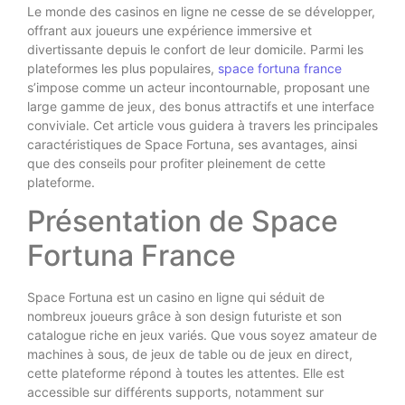
Le monde des casinos en ligne ne cesse de se développer,
offrant aux joueurs une expérience immersive et
divertissante depuis le confort de leur domicile. Parmi les
plateformes les plus populaires,
space fortuna france
s’impose comme un acteur incontournable, proposant une
large gamme de jeux, des bonus attractifs et une interface
conviviale. Cet article vous guidera à travers les principales
caractéristiques de Space Fortuna, ses avantages, ainsi
que des conseils pour profiter pleinement de cette
plateforme.
Présentation de Space
Fortuna France
Space Fortuna est un casino en ligne qui séduit de
nombreux joueurs grâce à son design futuriste et son
catalogue riche en jeux variés. Que vous soyez amateur de
machines à sous, de jeux de table ou de jeux en direct,
cette plateforme répond à toutes les attentes. Elle est
accessible sur différents supports, notamment sur