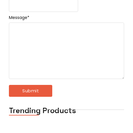
Message
*
Trending Products
Excitement builds with
slotmonster-unitedkingdom.co.uk
and escalating potential for…