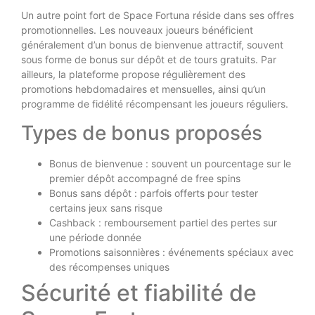
Un autre point fort de Space Fortuna réside dans ses offres
promotionnelles. Les nouveaux joueurs bénéficient
généralement d’un bonus de bienvenue attractif, souvent
sous forme de bonus sur dépôt et de tours gratuits. Par
ailleurs, la plateforme propose régulièrement des
promotions hebdomadaires et mensuelles, ainsi qu’un
programme de fidélité récompensant les joueurs réguliers.
Types de bonus proposés
Bonus de bienvenue : souvent un pourcentage sur le
premier dépôt accompagné de free spins
Bonus sans dépôt : parfois offerts pour tester
certains jeux sans risque
Cashback : remboursement partiel des pertes sur
une période donnée
Promotions saisonnières : événements spéciaux avec
des récompenses uniques
Sécurité et fiabilité de