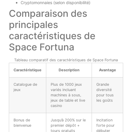
Cryptomonnaies (selon disponibilité)
Comparaison des
principales
caractéristiques de
Space Fortuna
Tableau comparatif des caractéristiques de Space Fortuna
Caractéristique
Description
Avantage
Catalogue de
Plus de 1000 jeux
Grande
jeux
variés incluant
diversité
machines à sous,
pour tous
jeux de table et live
les goûts
casino
Bonus de
Jusqu’à 200% sur le
Incitation
bienvenue
premier dépôt +
forte pour
tours gratuits
débuter