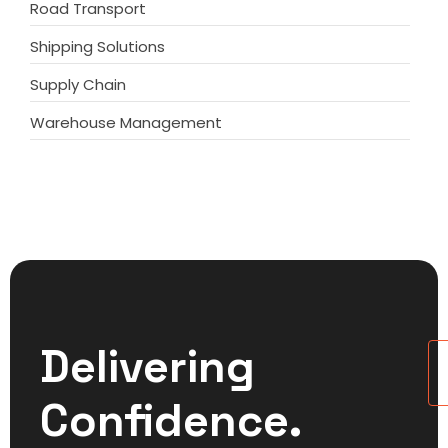
Road Transport
Shipping Solutions
Supply Chain
Warehouse Management
Delivering
U
Confidence.