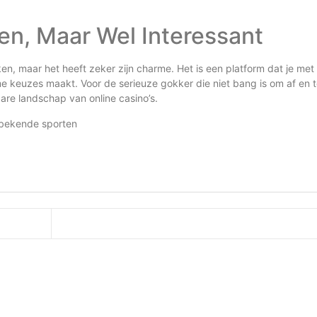
een, Maar Wel Interessant
n, maar het heeft zeker zijn charme. Het is een platform dat je met 
euzes maakt. Voor de serieuze gokker die niet bang is om af en toe 
are landschap van online casino’s.
 bekende sporten