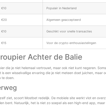
€10
Populair in Nederland
€20
Algemeen geaccepteerd
€10
Geschikt voor snelle transacties
€15
Voor de crypto-enthousiastelingen
roupier Achter de Balie
ier die je niet helemaal vertrouwt, maar ook niet kunt negeren. Soms
s een wisselvallige ervaring die je niet meteen doet juichen, maar o
a te doen.
erweg
zelf ziet, scoort Mostbet redelijk. De mobiele site werkt vlot en overz
n bent. Natuurlijk, het is niet zo soepel als een high-end app, maar