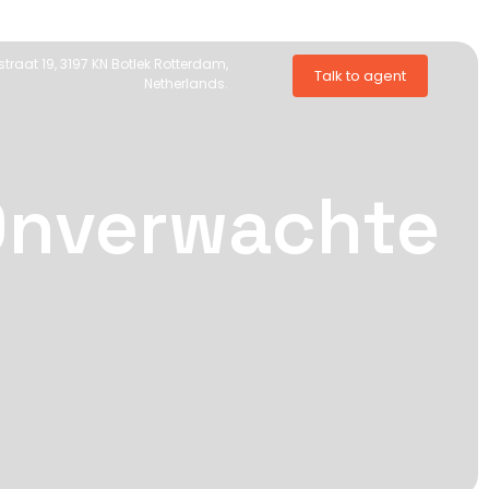
traat 19, 3197 KN Botlek Rotterdam,
Talk to agent
Netherlands.
Onverwachte