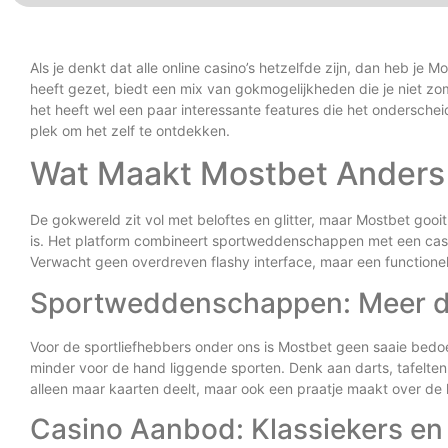
Als je denkt dat alle online casino’s hetzelfde zijn, dan heb je 
heeft gezet, biedt een mix van gokmogelijkheden die je niet zom
het heeft wel een paar interessante features die het ondersche
plek om het zelf te ontdekken.
Wat Maakt Mostbet Anders
De gokwereld zit vol met beloftes en glitter, maar Mostbet gooit 
is. Het platform combineert sportweddenschappen met een casi
Verwacht geen overdreven flashy interface, maar een functionele
Sportweddenschappen: Meer da
Voor de sportliefhebbers onder ons is Mostbet geen saaie bedoe
minder voor de hand liggende sporten. Denk aan darts, tafeltenni
alleen maar kaarten deelt, maar ook een praatje maakt over de
Casino Aanbod: Klassiekers en