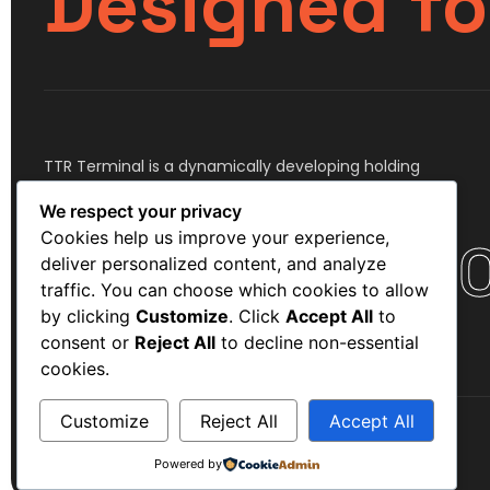
Designed fo
TTR Terminal is a dynamically developing holding
company, comprising assets in the transportation,
We respect your privacy
storage and logistics industry.
Cookies help us improve your experience,
+31-(970)-05
deliver personalized content, and analyze
traffic. You can choose which cookies to allow
4822
by clicking
Customize
. Click
Accept All
to
consent or
Reject All
to decline non-essential
cookies.
Customize
Reject All
Accept All
© 2026 TTR Terminal
Powered by