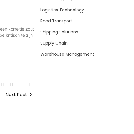
Logistics Technology
Road Transport
een korreltje zout
Shipping Solutions
kritisch te zijn,
Supply Chain
Warehouse Management
Next Post