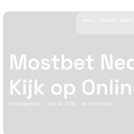
Home
Services
About
Mostbet Ned
Kijk op Onli
Uncategorized
May 22, 2026
No Comments
-
-