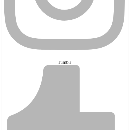
Tumblr