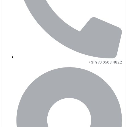
+31 970 0503 4822