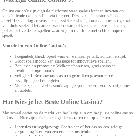
Online casino’s zijn digitale platforms waar spelers kunnen inzetten op
verschillende casinospellen via internet. Deze virtuele casino’s bieden
dezelfde spanning en sensatie als fysieke casino’s, maar dan met het gemak
van thuis spelen. Het aanbod varieert van gokkasten, roulette, blackjack,
poker tot live dealer spellen waarbij je in real-time met echte croupiers
speelt.
Voordelen van Online Casino’s
Toegankelijkheid: Speel waar en wanneer je wilt, zonder reistijd.
Groot spelaanbod: Van klassieke tot innovatieve spellen.
Bonussen en promoties: Welkomstbonussen, gratis spins en
loyaliteitsprogramma’s.
Veiligheid: Betrouwbare casino’s gebruiken geavanceerde
beveiligingstechnologieën.
Mobiel spelen: Veel casino’s zijn geoptimaliseerd voor smartphones
en tablets.
Hoe Kies je het Beste Online Casino?
Met zoveel opties op de markt kan het lastig zijn om het juiste online casino
te kiezen. Hier zijn enkele belangrijke factoren om op te letten:
Licenties en regelgeving:
Controleer of het casino een geldige
vergunning heeft van een erkende toezichthouder.