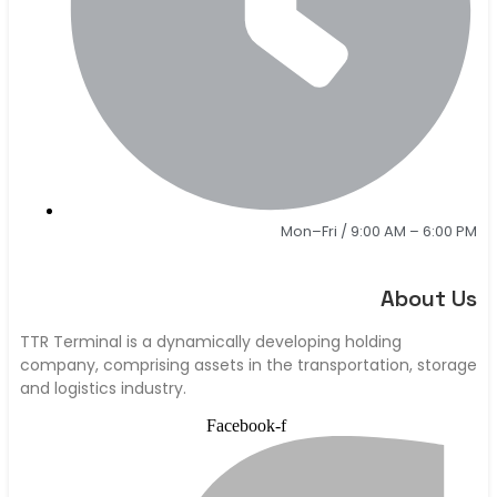
Mon–Fri / 9:00 AM – 6:00 PM
About Us
TTR Terminal is a dynamically developing holding
company, comprising assets in the transportation, storage
and logistics industry.
Facebook-f