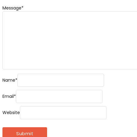
Message
*
Name
*
Email
*
Website