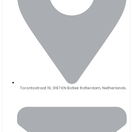
Torontostraat 19, 3197 KN Botlek Rotterdam, Netherlands.