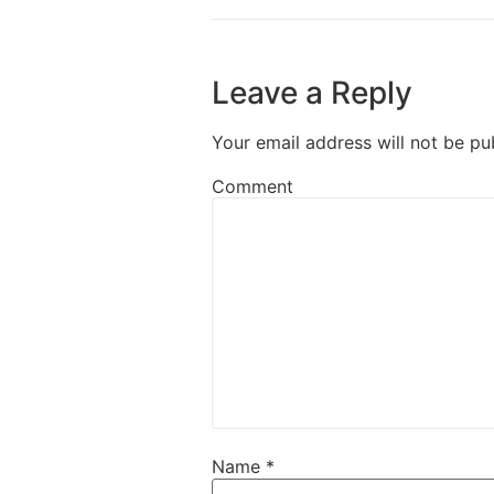
Leave a Reply
Your email address will not be pu
Comment
Name
*