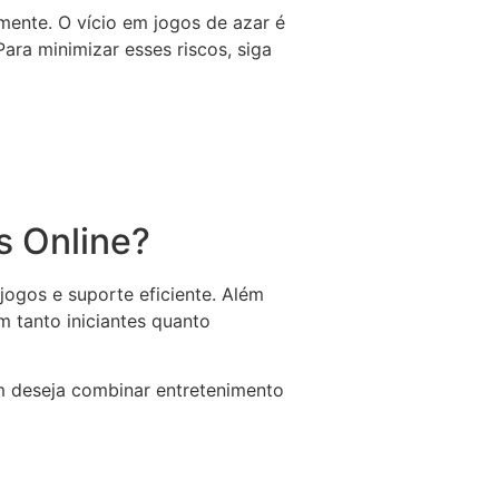
mente. O vício em jogos de azar é
ara minimizar esses riscos, siga
s Online?
jogos e suporte eficiente. Além
 tanto iniciantes quanto
m deseja combinar entretenimento