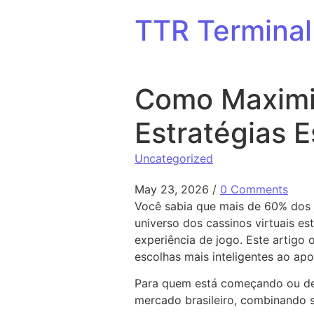
Skip to content
TTR Terminal
Como Maximiz
Estratégias E
Uncategorized
May 23, 2026
/
0 Comments
Você sabia que mais de 60% dos j
universo dos cassinos virtuais e
experiência de jogo. Este artigo
escolhas mais inteligentes ao apo
Para quem está começando ou de
mercado brasileiro, combinando s