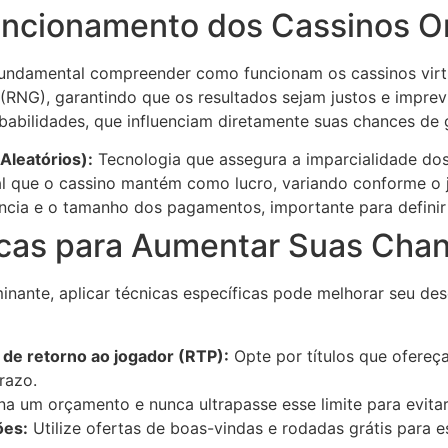
ncionamento dos Cassinos O
é fundamental compreender como funcionam os cassinos vir
(RNG), garantindo que os resultados sejam justos e imprevi
obabilidades, que influenciam diretamente suas chances de 
leatórios):
Tecnologia que assegura a imparcialidade dos
l que o cassino mantém como lucro, variando conforme o 
ncia e o tamanho dos pagamentos, importante para definir 
ticas para Aumentar Suas Cha
inante, aplicar técnicas específicas pode melhorar seu d
 de retorno ao jogador (RTP):
Opte por títulos que ofere
razo.
a um orçamento e nunca ultrapasse esse limite para evitar 
ões:
Utilize ofertas de boas-vindas e rodadas grátis para