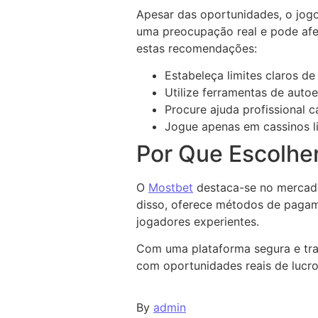
Apesar das oportunidades, o jogo
uma preocupação real e pode afet
estas recomendações:
Estabeleça limites claros d
Utilize ferramentas de autoe
Procure ajuda profissional 
Jogue apenas em cassinos l
Por Que Escolhe
O
Mostbet
destaca-se no mercado 
disso, oferece métodos de pagame
jogadores experientes.
Com uma plataforma segura e tra
com oportunidades reais de lucro
By
admin