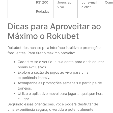
R$1.200
Jogos ao
por e-mail
Comm
+
Vivo
e chat
Rodadas
Dicas para Aproveitar ao
Máximo o Rokubet
Rokubet destaca-se pela interface intuitiva e promoções
frequentes. Para tirar o máximo proveito:
Cadastre-se e verifique sua conta para desbloquear
bônus exclusivos.
Explore a seção de jogos ao vivo para uma
experiência imersiva.
Acompanhe as promoções semanais e participe de
torneios.
Utilize o aplicativo móvel para jogar a qualquer hora
e lugar.
Seguindo essas orientações, você poderá desfrutar de
uma experiência segura, divertida e potencialmente