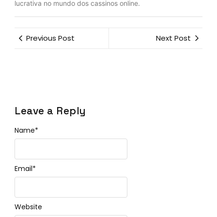
lucrativa no mundo dos cassinos online.
Previous Post
Next Post
Leave a Reply
Name
*
Email
*
Website