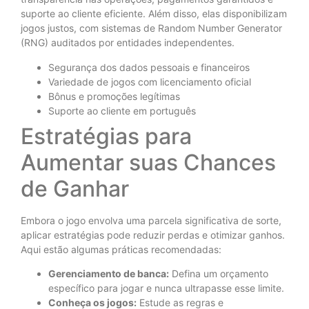
suporte ao cliente eficiente. Além disso, elas disponibilizam
jogos justos, com sistemas de Random Number Generator
(RNG) auditados por entidades independentes.
Segurança dos dados pessoais e financeiros
Variedade de jogos com licenciamento oficial
Bônus e promoções legítimas
Suporte ao cliente em português
Estratégias para
Aumentar suas Chances
de Ganhar
Embora o jogo envolva uma parcela significativa de sorte,
aplicar estratégias pode reduzir perdas e otimizar ganhos.
Aqui estão algumas práticas recomendadas:
Gerenciamento de banca:
Defina um orçamento
específico para jogar e nunca ultrapasse esse limite.
Conheça os jogos:
Estude as regras e