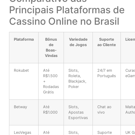
Principais Plataformas de
Cassino Online no Brasil
Plataforma
Bônus
Variedade
Suporte
Lice
de
de Jogos
ao Cliente
Boas-
Vindas
Rokubet
Até
Slots,
24/7 em
Cura
R$1.500
Roleta,
Português
eGam
+
Blackjack,
Rodadas
Poker
Grátis
Betway
Até
Slots,
Chat ao
Malt
R$1.000
Apostas
vivo
Autho
Esportivas
LeoVegas
Até
Slots,
Suporte
UK G