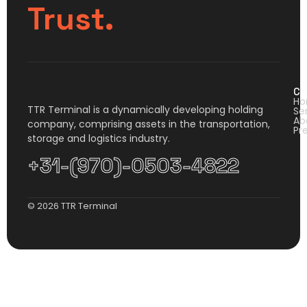
Trust.
Co
H
TTR Terminal is a dynamically developing holding
Se
Ab
company, comprising assets in the transportation,
Pr
storage and logistics industry.
+31-(970)-0503-4822
© 2026 TTR Terminal