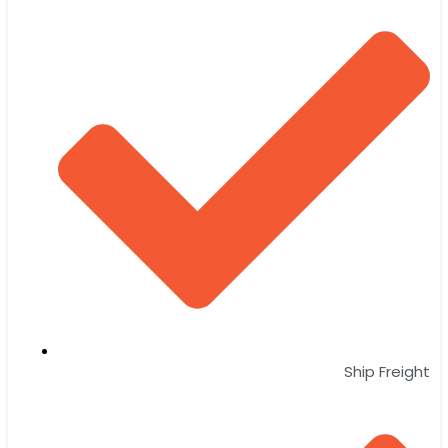
Ship Freight