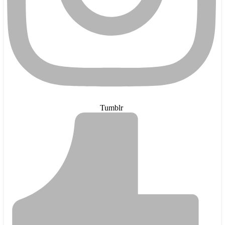
Tumblr