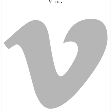
Vimeo-v