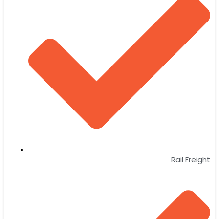
Rail Freight