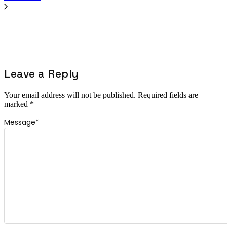
Leave a Reply
Your email address will not be published.
Required fields are
marked
*
Message
*