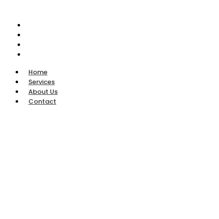
Home
Services
About Us
Contact
Home
Services
About Us
Contact