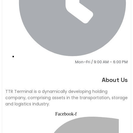
Mon–Fri / 9:00 AM – 6:00 PM
About Us
TTR Terminal is a dynamically developing holding
company, comprising assets in the transportation, storage
and logistics industry.
Facebook-f