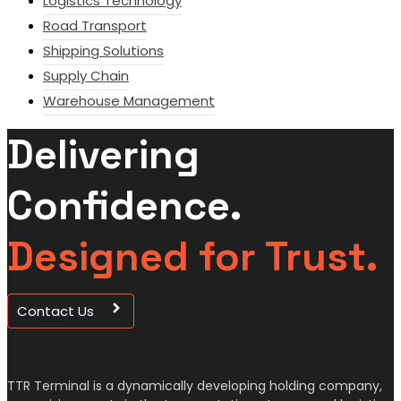
Logistics Technology
Road Transport
Shipping Solutions
Supply Chain
Warehouse Management
Delivering
Confidence.
Designed for Trust.
Contact Us
TTR Terminal is a dynamically developing holding company,