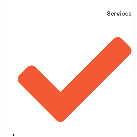
Services