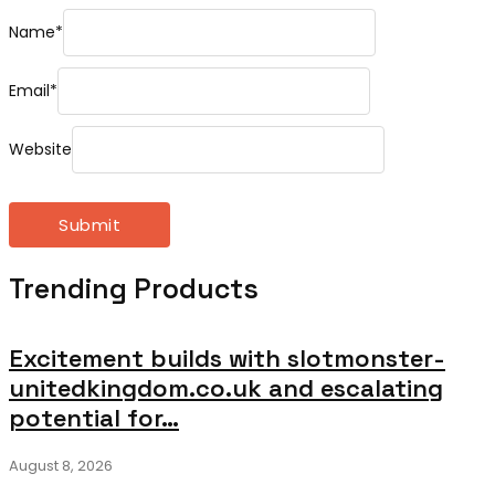
Name
*
Email
*
Website
Trending Products
Excitement builds with slotmonster-
unitedkingdom.co.uk and escalating
potential for…
August 8, 2026