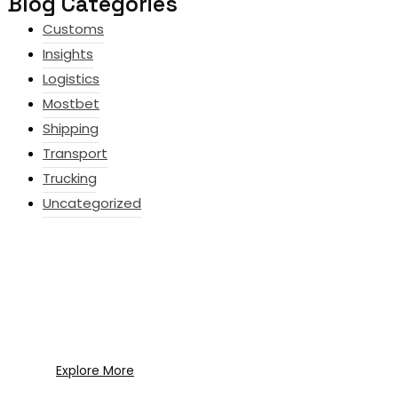
Blog Categories
Customs
Insights
Logistics
Mostbet
Shipping
Transport
Trucking
Uncategorized
What Every New Coach Needs to
Know
What Every New Coach Needs to Know
Explore More