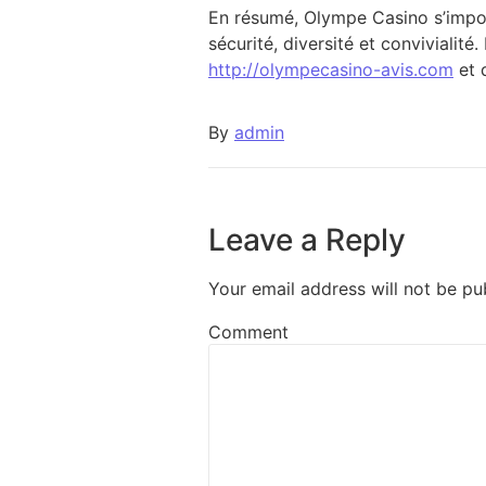
En résumé, Olympe Casino s’impos
sécurité, diversité et convivialit
http://olympecasino-avis.com
et d
By
admin
Leave a Reply
Your email address will not be pu
Comment