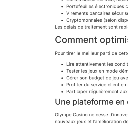
Portefeuilles électroniques 
Virements bancaires sécuris
Cryptomonnaies (selon dispo
Les délais de traitement sont rapi
Comment optimis
Pour tirer le meilleur parti de cet
Lire attentivement les condi
Tester les jeux en mode démo
Gérer son budget de jeu avec
Profiter du service client e
Participer régulièrement au
Une plateforme en 
Olympe Casino ne cesse d’innover p
nouveaux jeux et l’amélioration d