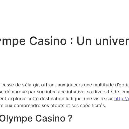
ympe Casino : Un univer
cesse de s’élargir, offrant aux joueurs une multitude d’opti
 démarque par son interface intuitive, sa diversité de jeux
ent explorer cette destination ludique, une visite sur
http:/
 mieux comprendre ses atouts et ses spécificités.
 Olympe Casino ?