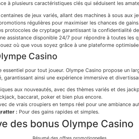
e à plusieurs caractéristiques clés qui séduisent les amateu
centaines de jeux variés, allant des machines à sous aux je
romotions régulières pour maximiser les chances de gains
s protocoles de cryptage garantissant la confidentialité d
e assistance disponible 24/7 pour répondre à toutes les q
ouez où que vous soyez grâce à une plateforme optimisée 
’Olympe Casino
re essentiel pour tout joueur. Olympe Casino propose un larg
 garantissant ainsi une expérience immersive et divertissa
iques aux nouveautés, avec des thèmes variés et des jackp
ckjack, baccarat, poker et bien plus encore.
vec de vrais croupiers en temps réel pour une ambiance au
ratter :
Pour des gains rapides et simples.
ve des bonus Olympe Casino
Résumé des offres promotionnelles