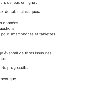
rs de jeux en ligne :
ux de table classiques.
.
es données.
uestions.
pour smartphones et tablettes.
e éventail de titres issus des
nte.
ots progressifs.
thentique.