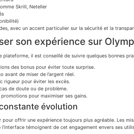
comme Skrill, Neteller
és
nibilité)
des, avec un accent particulier sur la sécurité et la transpa
er son expérience sur Olymp
te plateforme, il est conseillé de suivre quelques bonnes pra
tions des bonus pour éviter toute surprise.
 avant de miser de l’argent réel.
 rigueur pour éviter les excès.
n cas de doute ou de problème.
x promotions pour maximiser ses gains.
constante évolution
our offrir une expérience toujours plus agréable. Les mises
e l’interface témoignent de cet engagement envers ses utili