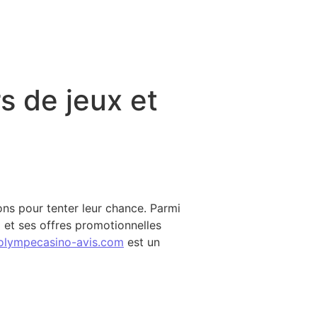
s de jeux et
ons pour tenter leur chance. Parmi
 et ses offres promotionnelles
/olympecasino-avis.com
est un