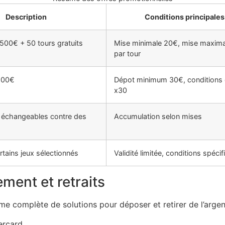
Description
Conditions principales
500€ + 50 tours gratuits
Mise minimale 20€, mise maxim
par tour
200€
Dépot minimum 30€, conditions
x30
té échangeables contre des
Accumulation selon mises
rtains jeux sélectionnés
Validité limitée, conditions spéci
ment et retraits
complète de solutions pour déposer et retirer de l’argent 
ercard