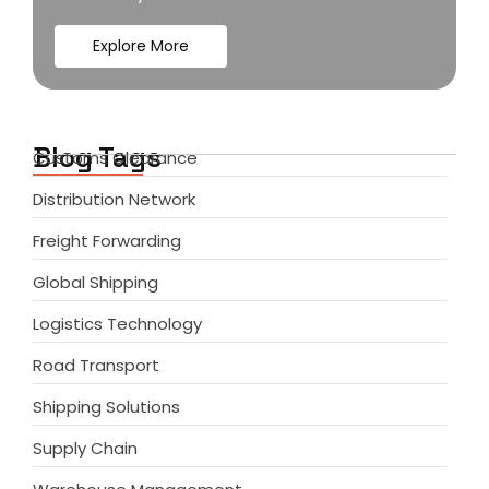
Explore More
Blog Tags
Customs Clearance
Distribution Network
Freight Forwarding
Global Shipping
Logistics Technology
Road Transport
Shipping Solutions
Supply Chain