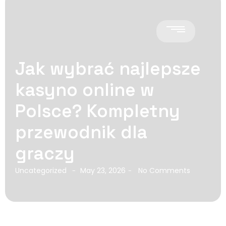
Jak wybrać najlepsze
kasyno online w
Polsce? Kompletny
przewodnik dla
graczy
Uncategorized
May 23, 2026
No Comments
-
-