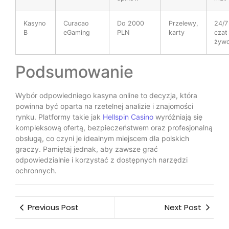
Kasyno
Curacao
Do 2000
Przelewy,
24/7
B
eGaming
PLN
karty
czat
żyw
Podsumowanie
Wybór odpowiedniego kasyna online to decyzja, która
powinna być oparta na rzetelnej analizie i znajomości
rynku. Platformy takie jak
Hellspin Casino
wyróżniają się
kompleksową ofertą, bezpieczeństwem oraz profesjonalną
obsługą, co czyni je idealnym miejscem dla polskich
graczy. Pamiętaj jednak, aby zawsze grać
odpowiedzialnie i korzystać z dostępnych narzędzi
ochronnych.
Previous Post
Next Post