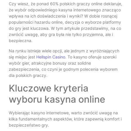
Czy wiesz, że ponad 60% polskich graczy online deklaruje,
że wybór odpowiedniego kasyna internetowego znacząco
wpływa na ich doświadczenia i wyniki? W dobie rosnącej
popularności hazardu online, decyzja o wyborze platformy
do gry jest kluczowa. W tym artykule przedstawimy, na co
zwrócić uwagę, aby gra była nie tylko przyjemna, ale i
bezpieczna.
Na rynku istnieje wiele opcji, ale jednym z wyróżniających
się miejsc jest
Hellspin Casino
. To kasyno oferuje szeroki
wybór gier, atrakcyjne bonusy oraz solidne
zabezpieczenia, co czyni je godnym polecenia wyborem
dla polskich graczy.
Kluczowe kryteria
wyboru kasyna online
Wybierając kasyno internetowe, warto zwrócić uwagę na
kilka fundamentalnych aspektów, które zapewnią komfort i
bezpieczeństwo gry.