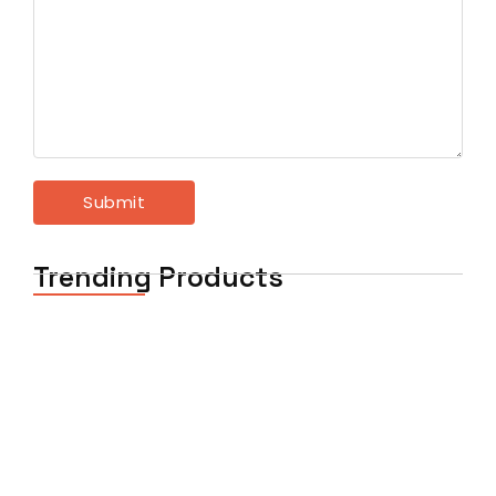
Trending Products
Excitement builds with
slotmonster-unitedkingdom.co.uk
and escalating potential for…
August 8, 2026
Αποδοτικότητα στοιχημάτων με
thorfortune και κερδοφόρες