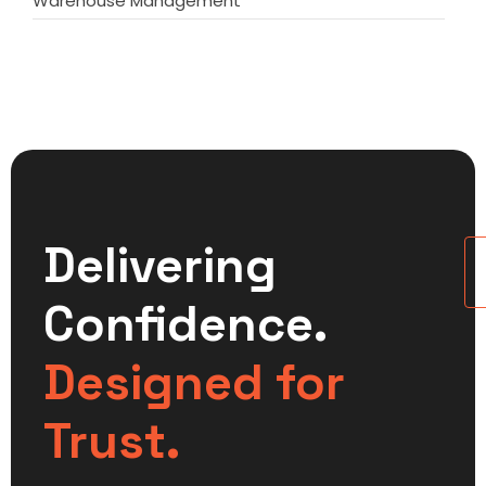
Warehouse Management
Delivering
U
Confidence.
Designed for
Trust.