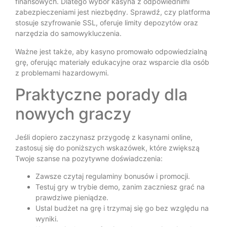
finansowych. Dlatego wybór kasyna z odpowiednimi
zabezpieczeniami jest niezbędny. Sprawdź, czy platforma
stosuje szyfrowanie SSL, oferuje limity depozytów oraz
narzędzia do samowykluczenia.
Ważne jest także, aby kasyno promowało odpowiedzialną
grę, oferując materiały edukacyjne oraz wsparcie dla osób
z problemami hazardowymi.
Praktyczne porady dla
nowych graczy
Jeśli dopiero zaczynasz przygodę z kasynami online,
zastosuj się do poniższych wskazówek, które zwiększą
Twoje szanse na pozytywne doświadczenia:
Zawsze czytaj regulaminy bonusów i promocji.
Testuj gry w trybie demo, zanim zaczniesz grać na
prawdziwe pieniądze.
Ustal budżet na grę i trzymaj się go bez względu na
wyniki.