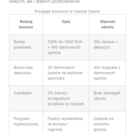
nowych, jak i stałych użytkowników.
Przegląd bonusów w Casinia Casino
Rodzaj
Opis
Warunki
bonusu
obrotu
Bonus
100% do 1000 PLN
35x (bonus +
powitalny
+ 100 darmowych
depozyt)
spinów
Bonus bez
20 darmowych
40x wygrane z
depozytu
spinów na wybrane
darmowych
automaty
spinów
Cashback
5% zwrotu
Brak wymagań
przegranych
obrotu
środków co tydzień
Program
Punkty wymienialne
Zależne od
lojalnościowy
na bonusy i
poziomu
nagrody
gracza