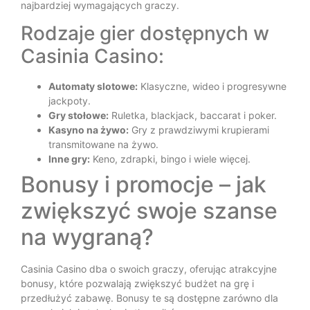
najbardziej wymagających graczy.
Rodzaje gier dostępnych w
Casinia Casino:
Automaty slotowe:
Klasyczne, wideo i progresywne
jackpoty.
Gry stołowe:
Ruletka, blackjack, baccarat i poker.
Kasyno na żywo:
Gry z prawdziwymi krupierami
transmitowane na żywo.
Inne gry:
Keno, zdrapki, bingo i wiele więcej.
Bonusy i promocje – jak
zwiększyć swoje szanse
na wygraną?
Casinia Casino dba o swoich graczy, oferując atrakcyjne
bonusy, które pozwalają zwiększyć budżet na grę i
przedłużyć zabawę. Bonusy te są dostępne zarówno dla