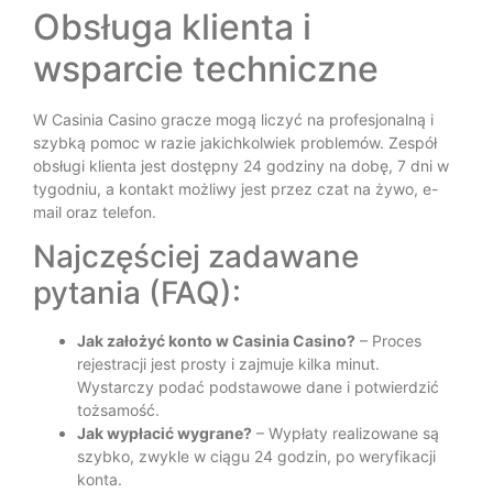
Obsługa klienta i
wsparcie techniczne
W Casinia Casino gracze mogą liczyć na profesjonalną i
szybką pomoc w razie jakichkolwiek problemów. Zespół
obsługi klienta jest dostępny 24 godziny na dobę, 7 dni w
tygodniu, a kontakt możliwy jest przez czat na żywo, e-
mail oraz telefon.
Najczęściej zadawane
pytania (FAQ):
Jak założyć konto w Casinia Casino?
– Proces
rejestracji jest prosty i zajmuje kilka minut.
Wystarczy podać podstawowe dane i potwierdzić
tożsamość.
Jak wypłacić wygrane?
– Wypłaty realizowane są
szybko, zwykle w ciągu 24 godzin, po weryfikacji
konta.