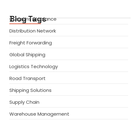
Blog Tags
Customs Clearance
Distribution Network
Freight Forwarding
Global Shipping
Logistics Technology
Road Transport
Shipping Solutions
Supply Chain
Warehouse Management