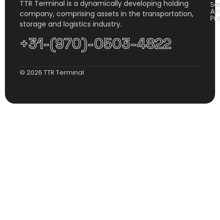
TTR Terminal is a dynamically developing holding
Se
Ab
company, comprising assets in the transportation,
Pr
storage and logistics industry.
+31-(970)-0503-4822
© 2026 TTR Terminal