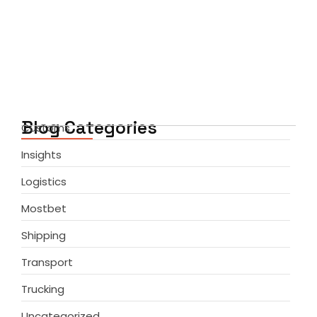
June 3, 2026
Plongée dans l’univers de Nine
Casino : entre…
June 3, 2026
Blog Categories
Customs
Insights
Logistics
Mostbet
Shipping
Transport
Trucking
Uncategorized