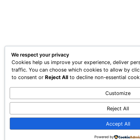
We respect your privacy
Cookies help us improve your experience, deliver per
traffic. You can choose which cookies to allow by cli
to consent or
Reject All
to decline non-essential cook
Customize
Reject All
Accept All
Powered by