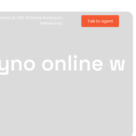
traat 19, 3197 KN Botlek Rotterdam,
Talk to agent
Netherlands.
yno online w