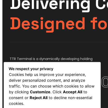
Delivering 
Designed fo
TTR Terminal is a dynamically developing holding
company, comprising assets in the transportation,
We respect your privacy
storage and logistics industry.
Cookies help us improve your experience,
+31-(970)-05
deliver personalized content, and analyze
traffic. You can choose which cookies to allow
4822
by clicking
Customize
. Click
Accept All
to
consent or
Reject All
to decline non-essential
cookies.