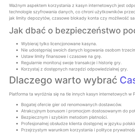
Ważnym aspektem korzystania z kasyn internetowych jest odpow
technologie szyfrowania danych, co chroni użytkowników prze
jak limity depozytów, czasowe blokady konta czy możliwość s
Jak dbać o bezpieczeństwo pod
Wybieraj tylko licencjonowane kasyna.
Nie udostępniaj swoich danych logowania osobom trzeci
Ustaw limity finansowe i czasowe na grę.
Regularnie monitoruj swoje transakcje i historię gry.
Korzystaj z dostępnych narzędzi odpowiedzialnej gry.
Dlaczego warto wybrać
Ca
Platforma ta wyróżnia się na tle innych kasyn internetowych w P
Bogatej ofercie gier od renomowanych dostawców.
Atrakcyjnym bonusom i promocjom dostosowanym do pot
Bezpiecznym i szybkim metodom płatności.
Profesjonalnej obsłudze klienta dostępnej w języku polski
Przejrzystym warunkom korzystania i polityce prywatnośc