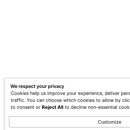
We respect your privacy
Cookies help us improve your experience, deliver per
traffic. You can choose which cookies to allow by cli
to consent or
Reject All
to decline non-essential cook
Customize