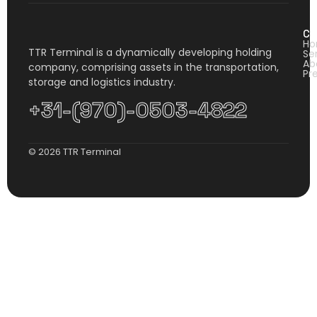
Co
H
TTR Terminal is a dynamically developing holding
Se
Ab
company, comprising assets in the transportation,
Pr
storage and logistics industry.
+31-(970)-0503-4822
© 2026 TTR Terminal