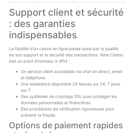
Support client et sécurité
: des garanties
indispensables
La fiabilité d’un casino en ligne passe aussi par la qualité
de son support et la sécurité des transactions. Nine Casino
met un point d’honneur à offrir :
Un service client accessible via chat en direct, email
et téléphone.
Une assistance disponible 24 heures sur 24, 7 jours
sur 7.
Des systèmes de cryptage SSL pour protéger les
données personnelles et financières.
Des procédures de vérification rigoureuses pour
prévenir la fraude.
Options de paiement rapides