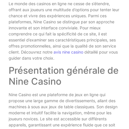
Le monde des casinos en ligne ne cesse de s’étendre,
offrant aux joueurs une multitude d’options pour tenter leur
chance et vivre des expériences uniques. Parmi ces
plateformes, Nine Casino se distingue par son approche
innovante et son interface conviviale. Pour mieux
comprendre ce qui fait la spécificité de ce site, il est
essentiel d’examiner ses caractéristiques principales, ses
offres promotionnelles, ainsi que la qualité de son service
client. Découvrez notre
avis nine casino
détaillé pour vous
guider dans votre choix.
Présentation générale de
Nine Casino
Nine Casino est une plateforme de jeux en ligne qui
propose une large gamme de divertissements, allant des
machines à sous aux jeux de table classiques. Son design
moderne et intuitif facilite la navigation, même pour les
joueurs novices. Le site est accessible sur différents
appareils, garantissant une expérience fluide que ce soit