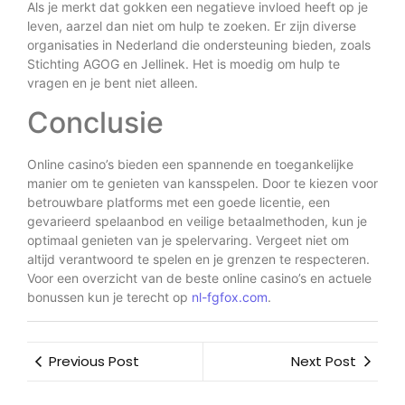
Als je merkt dat gokken een negatieve invloed heeft op je
leven, aarzel dan niet om hulp te zoeken. Er zijn diverse
organisaties in Nederland die ondersteuning bieden, zoals
Stichting AGOG en Jellinek. Het is moedig om hulp te
vragen en je bent niet alleen.
Conclusie
Online casino’s bieden een spannende en toegankelijke
manier om te genieten van kansspelen. Door te kiezen voor
betrouwbare platforms met een goede licentie, een
gevarieerd spelaanbod en veilige betaalmethoden, kun je
optimaal genieten van je spelervaring. Vergeet niet om
altijd verantwoord te spelen en je grenzen te respecteren.
Voor een overzicht van de beste online casino’s en actuele
bonussen kun je terecht op
nl-fgfox.com
.
Previous Post
Next Post