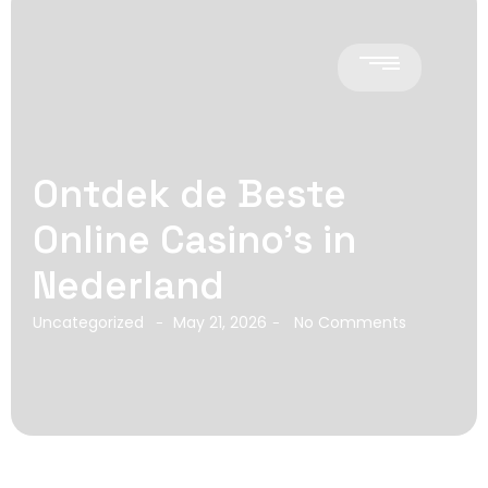
Ontdek de Beste
Online Casino’s in
Nederland
Uncategorized
May 21, 2026
No Comments
-
-