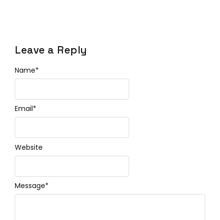
Leave a Reply
Name
*
Email
*
Website
Message
*